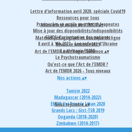
Lettre d'information avril 2020, spéciale Covid19
Ressources pour tous
Protocoles et outils pour les thérapeutes
Aides à la pratique de l'EMDR
▴
▾
Mise à jour des disponibilités/indisponibilités
GUIDE d'orientation des patients
Matériel pédagogique et boutique en ligne
8 avril à 16h 2022 - Les enfants d'Ukraine
Revoir le webinar 2021
La thérapie EMDR
Art de l'EMDR avec Roger Solomon
▴
▾
Le Psychotraumatisme
Qu'est-ce que l'Art de l'EMDR ?
Art de l’EMDR 2026 - Tous niveaux
Nos actions
▴
▾
Tunisie 2022
Madagascar (2014-2022)
EMDR Uni Pour le Liban 2020
Nous rejoindre
▴
▾
Grands Lacs : Gist-TSR 2019
Ouganda (2018-2020)
Zimbabwe (2014-2017)
Népal (2016-2017)