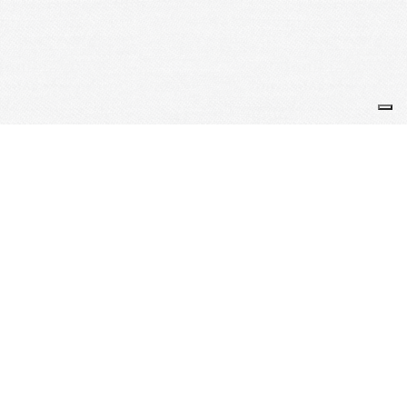
Je m'abonne à la newsletter
OK
Plan du site
Licences
Mentions légales
CGUV
Paramétrer vos cookies
Se connecter
Propulsé par AssoConnect, le logiciel des associations